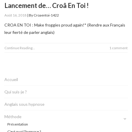
Lancement de… Croâ En Toi !
Août 16, 2018
|
By
Croaentoi-1422
CROA EN TOI : Make froggies proud again!* (Rendre aux Français
leur fierté de parler anglais)
Continue Reading...
1 comment
Accueil
Qui suis-je ?
Anglais sous hypnose
Méthode
Présentation
C’est quoi l’hypnose ?